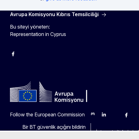
Avrupa Komisyonu Kıbrıs Temsilciliği
Bu siteyi yöneten:
Representation in Cyprus
Facebook
Instagram
Follow the European Commission
Mastodon
LinkedIn
Bluesky
Faceb
Y
Bir BT güvenlik açığını bildirin
İnternet sitelerimizde