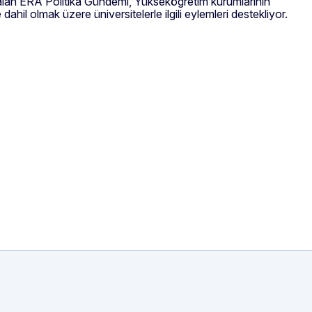
 alan ERA Politika Gündemi, Yükseköğretim kurumlarının
ahil olmak üzere üniversitelerle ilgili eylemleri destekliyor.