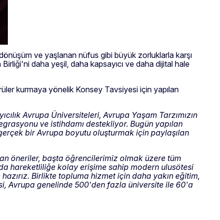
al dönüşüm ve yaşlanan nüfus gibi büyük zorluklarla karşı
irliği'ni daha yeşil, daha kapsayıcı ve daha dijital hale
köprüler kurmaya yönelik Konsey Tavsiyesi için yapılan
cılık Avrupa Üniversiteleri, Avrupa Yaşam Tarzımızın
ntegrasyonu ve istihdamı destekliyor. Bugün yapılan
gerçek bir Avrupa boyutu oluşturmak için paylaşılan
an öneriler, başta öğrencilerimiz olmak üzere tüm
a hareketliliğe kolay erişime sahip modern ulusötesi
hazırız. Birlikte topluma hizmet için daha yakın eğitim,
esi, Avrupa genelinde 500'den fazla üniversite ile 60'a