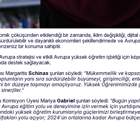
mik çöküşünden etkilendiği bir zamanda, iklim değişikliği, dijit
ürdürülebilir ve dayanıklı ekonomileri şekillendirmede ve Avrupa B
zersiz bir konuma sahiptir.
r Avrupa stratejisi ve etkili Avrupa yüksek öğretim işbirliği için 
unda destek sağlayacak.
sı Margaritis
Schinas
şunları söyledi:
“Mükemmellik ve kapsayı
plumların yanı sıra sürdürülebilir büyümeyi, girişimciliği, e
 yeni bir düzeye taşımayı amaçlıyoruz. Yüksek Öğrenimimizde 
inerjiler.”
mlu Komisyon Üyesi Mariya
Gabriel
şunları söyledi:
“Bugün yapıl
vrupa eğitim yolu ve deneyimine izin vermek için yurtdışınd
ndaki yüksek öğretim kurumlarıyla güçlerimizi birleştirmeye 
 ittifakları yolu açıyor; 2024'ün ortalarına kadar Avrupa bütç