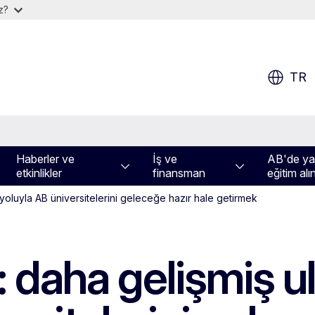
iz?
TR
Haberler ve
İş ve
AB'de yaş
etkinlikler
finansman
eğitim alı
 yoluyla AB üniversitelerini geleceğe hazır hale getirmek
daha gelişmiş ulu