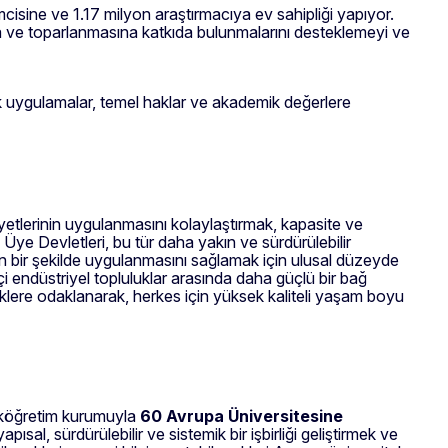
sine ve 1.17 milyon araştırmacıya ev sahipliği yapıyor.
ına ve toparlanmasına katkıda bulunmalarını desteklemeyi ve
tik uygulamalar, temel haklar ve akademik değerlere
etlerinin uygulanmasını kolaylaştırmak, kapasite ve
Üye Devletleri, bu tür daha yakın ve sürdürülebilir
in bir şekilde uygulanmasını sağlamak için ulusal düzeyde
i endüstriyel topluluklar arasında daha güçlü bir bağ
iklere odaklanarak, herkes için yüksek kaliteli yaşam boyu
seköğretim kurumuyla
60 Avrupa Üniversitesine
ısal, sürdürülebilir ve sistemik bir işbirliği geliştirmek ve