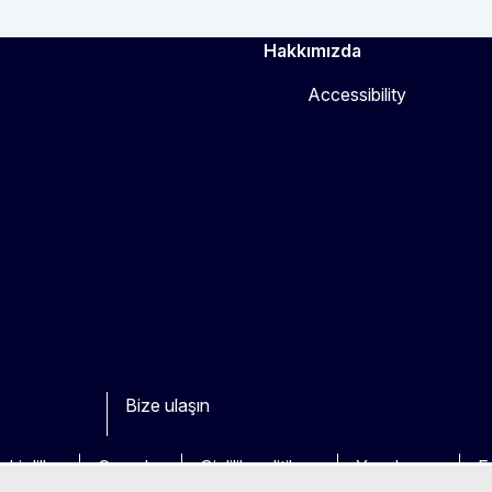
Hakkımızda
Accessibility
Bize ulaşın
ook
outube
Other
ki diller
Çerezler
Gizlilik politikası
Yasal uyarı
Er