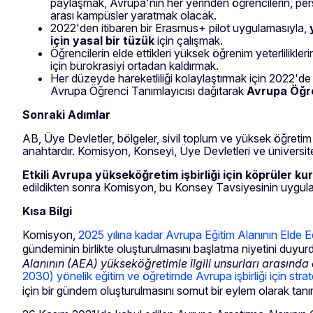
paylaşmak, Avrupa'nın her yerinden öğrencilerin, person
arası kampüsler yaratmak olacak.
2022'den itibaren bir Erasmus+ pilot uygulamasıyla,
için yasal bir tüzük
için çalışmak.
Öğrencilerin elde ettikleri yüksek öğrenim yeterlilikler
için bürokrasiyi ortadan kaldırmak.
Her düzeyde hareketliliği kolaylaştırmak için 2022'de
Avrupa Öğrenci Tanımlayıcısı dağıtarak
Avrupa Öğre
Sonraki Adımlar
AB, Üye Devletler, bölgeler, sivil toplum ve yüksek öğreti
anahtardır. Komisyon, Konseyi, Üye Devletleri ve üniversite
Etkili Avrupa yükseköğretim işbirliği için köprüler k
edildikten sonra Komisyon, bu Konsey Tavsiyesinin uygulanm
Kısa Bilgi
Komisyon,
2025 yılına kadar Avrupa Eğitim Alanının Elde Edi
gündeminin birlikte oluşturulmasını başlatma niyetini duyur
Alanının (AEA) yükseköğretimle ilgili unsurları arasında d
2030) yönelik eğitim ve öğretimde Avrupa işbirliği için strat
için bir gündem oluşturulmasını somut bir eylem olarak tanım