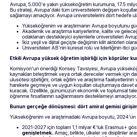
Avrupa, 5.000'e yakın yükseköğretim kurumuna, 17.5 milyon
Bu strateji, Avrupa'daki tüm üniversitelerin değişen koşull
sağlamayı amaçlıyor. Avrupa üniversitelerini dört hedefe u
Yükseköğrenim ve araştırmanın Avrupa boyutunu gü
Akademik ve araştırma kariyerlerine, kalite ve geleceğ
odaklanan destekleyici eylemlerle üniversiteleri Avru
İkiz yeşil ve dijital geçişte değişimin kilit aktörleri ola
Üniversiteleri AB'nin küresel rolü ve liderliğinin itici 
Etkili Avrupa yüksek öğretim işbirliği için köprüler k
Komisyon'un önerdiği Konsey Tavsiyesi, Avrupa yükseköğret
kaynakları birleştirmek veya ortak dereceler vermek için dah
ulusötesi işbirliğini, ortak eğitim ve araştırma faaliyetlerinin
harekete geçmeye ve uygun koşulları oluşturmaya davet ediyo
kuracak. Özellikle, günümüzün ekonomik ve toplumsal talepl
öğrenme fırsatlarının sağlanmasını desteklemeyi amaçlıyor.
Bunun gerçeğe dönüşmesi: dört amiral gemisi girişi
Yükseköğrenim ve araştırmadaki Avrupa boyutu, 2024'ün ort
2021-2027 için toplam 1,1 milyar €'luk Erasmus+ gös
genişletmek.
Amaç, birlikte, ülkeler ve disiplinler ar