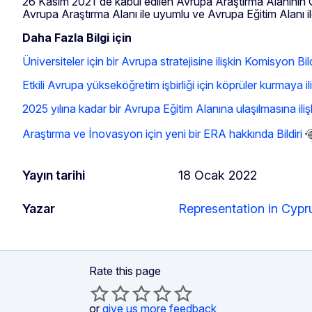
26 Kasım 2021'de kabul edilen Avrupa Araştırma Alanının G
Avrupa Araştırma Alanı ile uyumlu ve Avrupa Eğitim Alanı ile 
Daha Fazla Bilgi için
Üniversiteler için bir Avrupa stratejisine ilişkin Komisyon Bild
Etkili Avrupa yükseköğretim işbirliği için köprüler kurmaya 
2025 yılına kadar bir Avrupa Eğitim Alanına ulaşılmasına ilişki
Araştırma ve İnovasyon için yeni bir ERA hakkında Bildiri
Yayın tarihi
18 Ocak 2022
Yazar
Representation in Cypr
Rate this page
or
give us more feedback