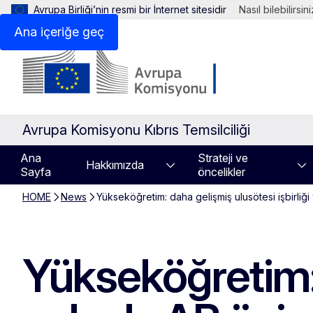
Avrupa Birliği’nin resmi bir İnternet sitesidir
Nasıl bilebilirsin
Ana içeriğe geç
Avrupa Komisyonu Kıbrıs Temsilciliği
Ana
Strateji ve
Hakkımızda
Sayfa
öncelikler
HOME
News
Yükseköğretim: daha gelişmiş ulusötesi işbirliği
Yükseköğretim: 