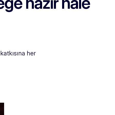
eğe hazır hale
katkısına her