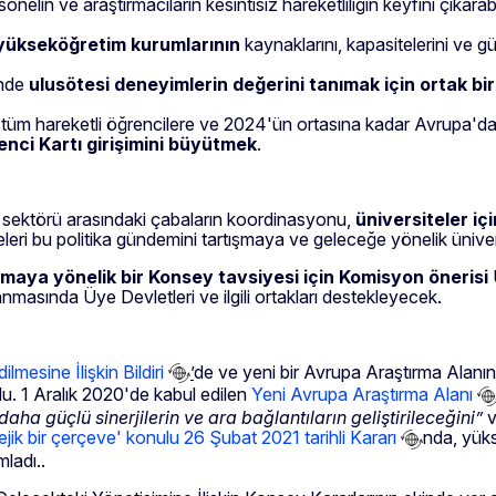
elin ve araştırmacıların kesintisiz hareketliliğin keyfini çıkarabi
yükseköğretim kurumlarının
kaynaklarını, kapasitelerini ve gü
inde
ulusötesi deneyimlerin değerini tanımak için ortak bi
 tüm hareketli öğrencilere ve 2024'ün ortasına kadar Avrupa'dak
nci Kartı girişimini büyütmek
.
m sektörü arasındaki çabaların koordinasyonu,
üniversiteler iç
leri bu politika gündemini tartışmaya ve geleceğe yönelik üniver
urmaya yönelik bir Konsey tavsiyesi için Komisyon önerisi
asında Üye Devletleri ve ilgili ortakları destekleyecek.
lmesine İlişkin Bildiri
’
de ve yeni bir Avrupa Araştırma Alanına
du. 1 Aralık 2020'de kabul edilen
Yeni Avrupa Araştırma Alanı
aha güçlü sinerjilerin ve ara bağlantıların geliştirileceğini”
v
ejik bir çerçeve' konulu 26 Şubat 2021 tarihli Kararı
nda, yük
ladı..