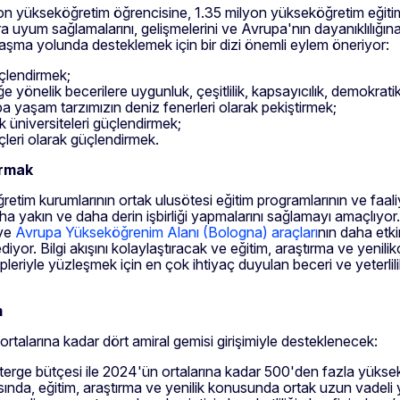
 yükseköğretim öğrencisine, 1.35 milyon yükseköğretim eğitimci
ara uyum sağlamalarını, gelişmelerini ve Avrupa'nın dayanıklılığ
laşma yolunda desteklemek için bir dizi önemli eylem öneriyor:
çlendirmek;
e yönelik becerilere uygunluk, çeşitlilik, kapsayıcılık, demokra
pa yaşam tarzımızın deniz fenerleri olarak pekiştirmek;
rak üniversiteleri güçlendirmek;
güçleri olarak güçlendirmek.
urmak
im kurumlarının ortak ulusötesi eğitim programlarının ve faaliy
a yakın ve daha derin işbirliği yapmalarını sağlamayı amaçlıyor. 
 ve
Avrupa Yükseköğrenim Alanı (Bologna) araçları
nın daha etk
r. Bilgi akışını kolaylaştıracak ve eğitim, araştırma ve yenilikç
eriyle yüzleşmek için en çok ihtiyaç duyulan beceri ve yeterlil
m
alarına kadar dört amiral gemisi girişimiyle desteklenecek:
terge bütçesi ile 2024'ün ortalarına kadar 500'den fazla yük
asında, eğitim, araştırma ve yenilik konusunda ortak uzun vadeli yap