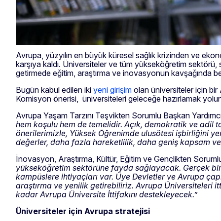
Avrupa, yüzyılın en büyük küresel sağlık krizinden ve ekono
karşıya kaldı. Üniversiteler ve tüm yükseköğretim sektörü, s
getirmede eğitim, araştırma ve inovasyonun kavşağında ben
Bugün kabul edilen iki
yeni girişim
olan üniversiteler için bi
Komisyon önerisi, üniversiteleri geleceğe hazırlamak yol
Avrupa Yaşam Tarzını Teşvikten Sorumlu Başkan Yardımcı
hem koşulu hem de temelidir. Açık, demokratik ve adil to
önerilerimizle, Yüksek Öğrenimde ulusötesi işbirliğini
değerler, daha fazla hareketlilik, daha geniş kapsam ve s
İnovasyon, Araştırma, Kültür, Eğitim ve Gençlikten Soru
yükseköğretim sektörüne fayda sağlayacak. Gerçek bir A
kampüslere ihtiyaçları var. Üye Devletler ve Avrupa çapı
araştırma ve yenilik getirebiliriz. Avrupa Üniversiteleri
kadar Avrupa Üniversite İttifakını destekleyecek.”
Üniversiteler için Avrupa stratejisi