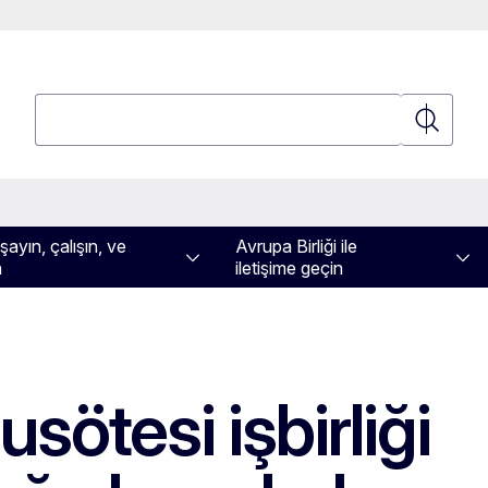
Ara
Ara
ayın, çalışın, ve
Avrupa Birliği ile
n
iletişime geçin
sötesi işbirliği