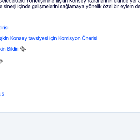
elecekteki Yönetişimine İlişkin Konsey Kararlarının ekinde yer
sinerji içinde gelişmelerini sağlamaya yönelik özel bir eylem de d
irisi
ilişkin Konsey tavsiyesi için Komisyon Önerisi
n Bildiri
us