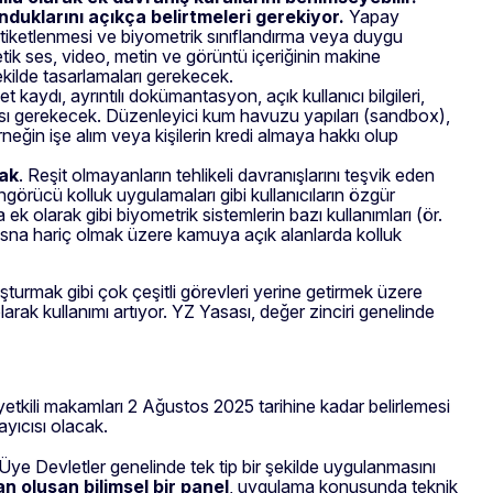
nduklarını açıkça belirtmeleri gerekiyor.
Yapay
 etiketlenmesi ve biyometrik sınıflandırma veya duygu
ntetik ses, video, metin ve görüntü içeriğinin makine
şekilde tasarlamaları gerekecek.
et kaydı, ayrıntılı dokümantasyon, açık kullanıcı bilgileri,
 gerekecek. Düzenleyici kum havuzu yapıları (sandbox),
neğin işe alım veya kişilerin kredi almaya hakkı olup
ak
. Reşit olmayanların tehlikeli davranışlarını teşvik eden
görücü kolluk uygulamaları gibi kullanıcıların özgür
k olarak gibi biyometrik sistemlerin bazı kullanımları (ör.
istisna hariç olmak üzere kamuya açık alanlarda kolluk
uşturmak gibi çok çeşitli görevleri yerine getirmek üzere
rak kullanımı artıyor. YZ Yasası, değer zinciri genelinde
yetkili makamları 2 Ağustos 2025 tarihine kadar belirlemesi
ayıcısı olacak.
 Üye Devletler genelinde tek tip bir şekilde uygulanmasını
 oluşan bilimsel bir panel
, uygulama konusunda teknik