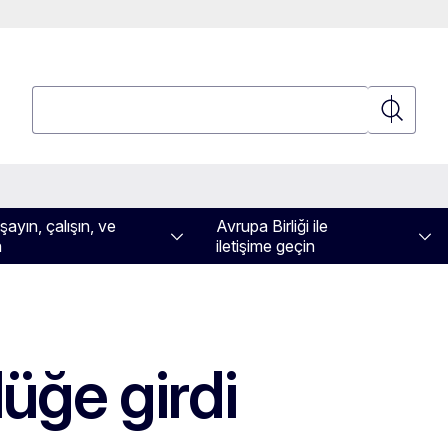
Ara
Ara
ayın, çalışın, ve
Avrupa Birliği ile
n
iletişime geçin
üğe girdi