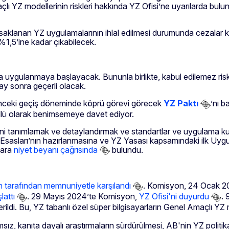
açlı YZ modellerinin riskleri hakkında YZ Ofisi’ne uyarılarda bul
saklanan YZ uygulamalarının ihlal edilmesi durumunda cezalar küre
1,5’ine kadar çıkabilecek.
ygulanmaya başlayacak. Bununla birlikte, kabul edilemez risk o
 ay sonra geçerli olacak.
nceki geçiş döneminde köprü görevi görecek
YZ Paktı
’nı b
üllü olarak benimsemeye davet ediyor.
 tanımlamak ve detaylandırmak ve standartlar ve uygulama kurall
a Esasları’nın hazırlanmasına ve YZ Yasası kapsamındaki ilk Uygu
lara
niyet beyanı çağrısında
bulundu.
 tarafından memnuniyetle karşılandı
. Komisyon, 24 Ocak 202
lattı
. 29 Mayıs 2024’te Komisyon,
YZ Ofisi'ni duyurdu
.
ildi. Bu, YZ tabanlı özel süper bilgisayarların Genel Amaçlı YZ mo
ız, kanıta dayalı araştırmaların sürdürülmesi, AB'nin YZ politikala