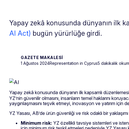
Yapay zekâ konusunda dünyanın ilk k
AI Act)
bugün yürürlüğe girdi.
GAZETE MAKALESI
1 Ağustos 2024
Representation in Cyprus
5 dakikalık oku
Yapay zekâ konusunda dünyanın ilk kapsamlı düzenlemes
YZ’nin güvenilir olmasını, insanların temel haklarını koruy
yaygınlaşmasını teşvik etmeyi, inovasyon ve yatırım için de
YZ Yasası, AB’de ürün güvenliği ve risk odaklı bir yaklaşımı 
Minimum risk:
YZ özellikli tavsiye sistemleri ve iste
için minimum risk teşkil etmeleri nedeniyle YZ Yasası