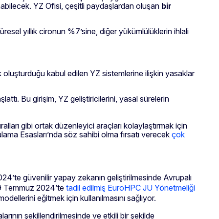
unabilecek. YZ Ofisi, çeşitli paydaşlardan oluşan
bir
sel yıllık cironun %7’sine, diğer yükümlülüklerin ihlali
luşturduğu kabul edilen YZ sistemlerine ilişkin yasaklar
aşlattı. Bu girişim, YZ geliştiricilerini, yasal sürelerin
arı gibi ortak düzenleyici araçları kolaylaştırmak için
lama Esasları’nda söz sahibi olma fırsatı verecek
çok
4’te güvenilir yapay zekanın geliştirilmesinde Avrupalı
9 Temmuz 2024’te
tadil edilmiş EuroHPC JU Yönetmeliği
dellerini eğitmek için kullanılmasını sağlıyor.
rının şekillendirilmesinde ve etkili bir şekilde