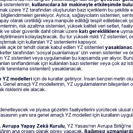
â sistemlerinin,
kullanıcılara bir makineyle etkileşimde bulu
lmak üzere YZ tarafından oluşturulan bazı içeriklerin bu şekilde
 bilgilendirmeleri gerekiyor. Ayrıca, sağlayıcıların sistemleri, se
pay olarak üretildiği veya manipüle edildiği tespit edilebilecek 
erinin, risk azaltma sistemleri, yüksek kaliteli veri setleri, faaliy
k ve siber güvenlik dahil olmak üzere
katı gerekliliklere
uyması
irilmesini kolaylaştıracak. Bu tür yüksek riskli YZ sistemleri, ör
tırmak için kullanılan YZ sistemlerini kapsıyor.
lik açık bir tehdit olarak kabul edilen YZ sistemleri
yasaklanac
ketler tarafından 'sosyal puanlamaya' izin veren sistemler ve ön
en YZ sistemleri veya uygulamaları bu kapsamda yer alıyor. Buna e
anları sınıflandırmak için kullanılan bazı sistemler veya çok az 
rik tanımlama sistemleri) yasaklanacak.
ı YZ modelleri
için de kurallar getiriyor. İnsan benzeri metin ol
enel amaçlı YZ modellerinin, YZ uygulamalarının bileşenleri ola
 risklerini ele alacak.
ı denetleyecek ve piyasa gözetim faaliyetlerini yürütecek ulusal 
asının yanı sıra genel amaçlı YZ modelleri için kuralların uygul
.
Avrupa Yapay Zekâ Kurulu
, YZ Yasası’nın Avrupa Birliği’ne
liğinin ana organı olarak görev yapacak.
Bağımsız uzmanlardan