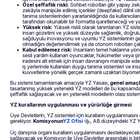
Özel şeffaflık riski:
Sohbet robotları gibi yapay zek
zekâyla manipüle edilmiş içerikler (deepfake) dâhil o
tanıma sistemlerinden yararlanıldığında da kullanıcıları
tarafından okunabilir bir formatta işaretleneceği ve ya
Yüksek risk:
Yüksek riskli olarak tanımlanan YZ sisteml
insan gözetimi ve yüksek düzeyde sağlamlık, doğrulu
sağduyulu inovasyonu ve uyumlu YZ sistemlerinin gelişt
olmadığını değerlendirmek ya da otonom robotları çalış
Kabul edilemez risk:
İnsanların temel haklarına yöne
sesli yardım kullanan oyuncaklar, hükümetler veya şir
iradesini alt etmek için insan davranışını manipüle ed
iş yerlerinde kullanılan duygu tanıma sistemleri ve ins
kuvvetlerine yönelik gerçek zamanlı uzaktan biyomet
Bu sistemi tamamlamak amacıyla YZ Yasası,
genel amaçl
tasarlanmış yüksek yetenekli YZ modelleri de bu kapsamda. G
şeffaflık sağlayacak ve en yetenekli modellerin olası sistemik
YZ kurallarının uygulanması ve yürürlüğe girmesi
Üye Devletlerin, YZ sistemleri için kuralların uygulanmasın
gerekiyor.
Komisyonun
YZ Ofisi
, AB düzeyindeki YZ Yas
Üç danışma organı kuralların uygulanmasını destekleyecek
sağlayacak ve Komisyon ile Üye Devletler arasındaki iş bir