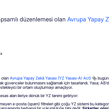
apsamlı düzenlemesi olan
Avrupa Yapay Z
ma
i olan
Avrupa Yapay Zekâ Yasası (YZ Yasası-AI Act)
bugün y
acak güvenceler bulunmasını sağlamak için tasarlandı. Yasa; AB’de
stekleyici bir ortam oluşturmayı amaçlıyor.
esas alan ileriye dönük bir YZ tanımı getiriyor:
nmeyen e-posta (spam) filtreleri gibi çoğu YZ sistemi bu kategori
 kapsamında herhangi bir yükümlülüğe tabi değil.
Şirketler gönü