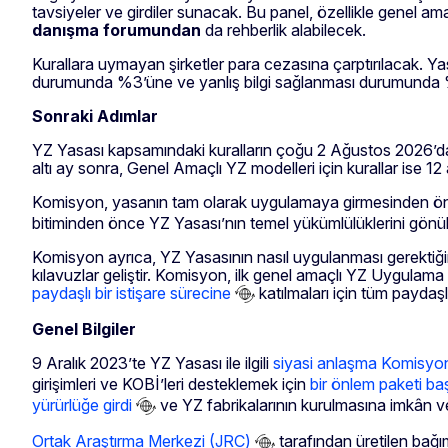
tavsiyeler ve girdiler sunacak. Bu panel, özellikle genel am
danışma forumundan
da rehberlik alabilecek.
Kurallara uymayan şirketler para cezasına çarptırılacak. Ya
durumunda %3’üne ve yanlış bilgi sağlanması durumunda %
Sonraki Adımlar
YZ Yasası kapsamındaki kuralların çoğu 2 Ağustos 2026’da u
altı ay sonra, Genel Amaçlı YZ modelleri için kurallar ise 12
Komisyon, yasanın tam olarak uygulamaya girmesinden ö
bitiminden önce YZ Yasası’nın temel yükümlülüklerini gön
Komisyon ayrıca, YZ Yasasının nasıl uygulanması gerektiğini
kılavuzlar geliştir. Komisyon, ilk genel amaçlı YZ Uygulam
paydaşlı bir istişare sürecine
katılmaları için tüm paydaş
Genel Bilgiler
9 Aralık 2023’te YZ Yasası ile ilgili
siyasi anlaşma Komisyon
girişimleri ve KOBİ’leri desteklemek için
bir önlem paketi baş
yürürlüğe girdi
ve YZ fabrikalarının kurulmasına imkân ver
Ortak Araştırma Merkezi (JRC)
tarafından üretilen bağıms