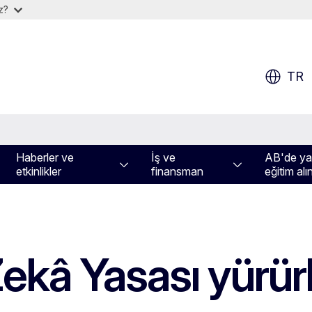
iz?
TR
Haberler ve
İş ve
AB'de yaş
etkinlikler
finansman
eğitim alı
kâ Yasası yürürl