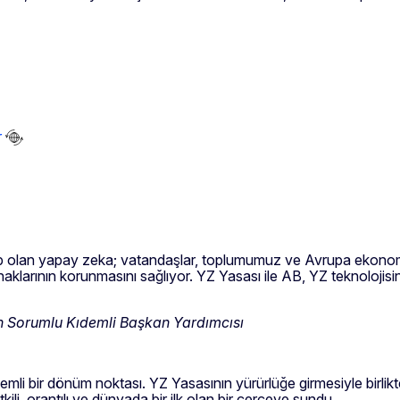
r
ip olan yapay zeka; vatandaşlar, toplumumuz ve Avrupa ekonom
 haklarının korunmasını sağlıyor. YZ Yasası ile AB, YZ teknoloji
n Sorumlu Kıdemli Başkan Yardımcısı
emli bir dönüm noktası. YZ Yasasının yürürlüğe girmesiyle birli
tkili, orantılı ve dünyada bir ilk olan bir çerçeve sundu.