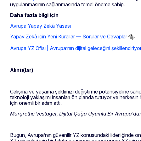
uygulanmasının sağlanmasında temel öneme sahip.
Daha fazla bilgi için
Avrupa Yapay Zekâ Yasası
Yapay Zekâ için Yeni Kurallar — Sorular ve Cevaplar
Avrupa YZ Ofisi | Avrupa’nın dijital geleceğini şekillendiriyo
Alıntı(lar)
Çalışma ve yaşama şeklimizi değiştirme potansiyeline sah
teknoloji yaklaşımı insanları ön planda tutuyor ve herkesin
için önemli bir adım attı.
Margrethe Vestager, Dijital Çağa Uyumlu Bir Avrupa’da
Bugün, Avrupa’nın güvenilir YZ konusundaki liderliğinde ön
YZ girişimleri için bir fırlatma rampası görevi gören YZ için e