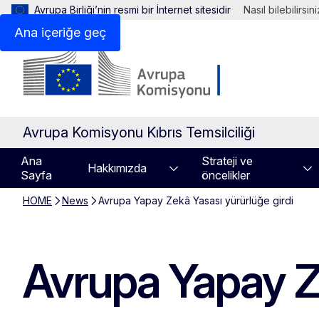
Avrupa Birliği’nin resmi bir İnternet sitesidir
Nasıl bilebilirsin
Ana içeriğe geç
Avrupa Komisyonu Kıbrıs Temsilciliği
Ana
Strateji ve
Hakkımızda
Sayfa
öncelikler
HOME
News
Avrupa Yapay Zekâ Yasası yürürlüğe girdi
Avrupa Yapay Ze