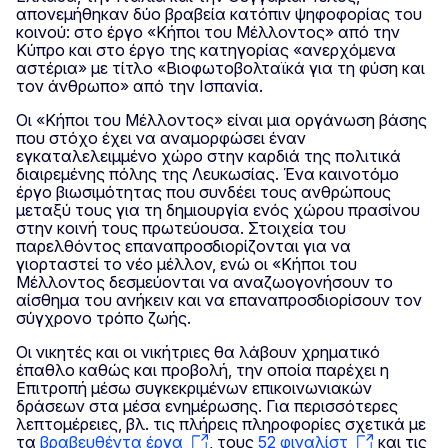
απονεμήθηκαν δύο βραβεία κατόπιν ψηφοφορίας του
κοινού: στο έργο «Κήποι του Μέλλοντος» από την
Κύπρο και στο έργο της κατηγορίας «ανερχόμενα
αστέρια» με τίτλο «Βιοφωτοβολταϊκά για τη φύση και
τον άνθρωπο» από την Ισπανία.
Οι «Κήποι του Μέλλοντος» είναι μια οργάνωση βάσης
που στόχο έχει να αναμορφώσει έναν
εγκαταλελειμμένο χώρο στην καρδιά της πολιτικά
διαιρεμένης πόλης της Λευκωσίας. Ένα καινοτόμο
έργο βιωσιμότητας που συνδέει τους ανθρώπους
μεταξύ τους για τη δημιουργία ενός χώρου πρασίνου
στην κοινή τους πρωτεύουσα. Στοιχεία του
παρελθόντος επαναπροσδιορίζονται για να
γιορταστεί το νέο μέλλον, ενώ οι «Κήποι του
Μέλλοντος δεσμεύονται να αναζωογονήσουν το
αίσθημα του ανήκειν και να επαναπροσδιορίσουν τον
σύγχρονο τρόπο ζωής.
Οι νικητές και οι νικήτριες θα λάβουν χρηματικό
έπαθλο καθώς και προβολή, την οποία παρέχει η
Επιτροπή μέσω συγκεκριμένων επικοινωνιακών
δράσεων στα μέσα ενημέρωσης. Για περισσότερες
λεπτομέρειες, βλ. τις πλήρεις πληροφορίες σχετικά με
τα
βραβευθέντα έργα
, τους
52 φιναλίστ
και τις