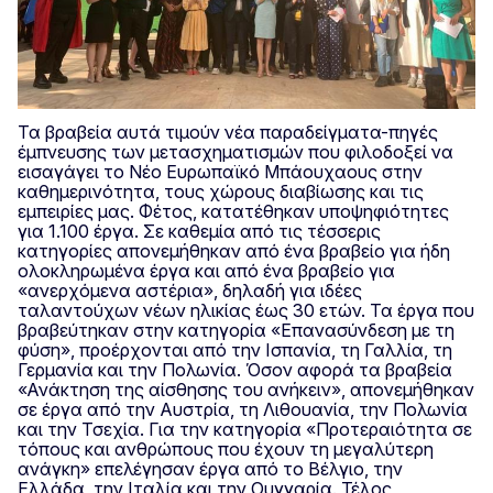
Τα βραβεία αυτά τιμούν νέα παραδείγματα-πηγές
έμπνευσης των μετασχηματισμών που φιλοδοξεί να
εισαγάγει το Νέο Ευρωπαϊκό Μπάουχαους στην
καθημερινότητα, τους χώρους διαβίωσης και τις
εμπειρίες μας. Φέτος, κατατέθηκαν υποψηφιότητες
για 1.100 έργα. Σε καθεμία από τις τέσσερις
κατηγορίες απονεμήθηκαν από ένα βραβείο για ήδη
ολοκληρωμένα έργα και από ένα βραβείο για
«ανερχόμενα αστέρια», δηλαδή για ιδέες
ταλαντούχων νέων ηλικίας έως 30 ετών. Τα έργα που
βραβεύτηκαν στην κατηγορία «Επανασύνδεση με τη
φύση», προέρχονται από την Ισπανία, τη Γαλλία, τη
Γερμανία και την Πολωνία. Όσον αφορά τα βραβεία
«Ανάκτηση της αίσθησης του ανήκειν», απονεμήθηκαν
σε έργα από την Αυστρία, τη Λιθουανία, την Πολωνία
και την Τσεχία. Για την κατηγορία «Προτεραιότητα σε
τόπους και ανθρώπους που έχουν τη μεγαλύτερη
ανάγκη» επελέγησαν έργα από το Βέλγιο, την
Ελλάδα, την Ιταλία και την Ουγγαρία. Τέλος,