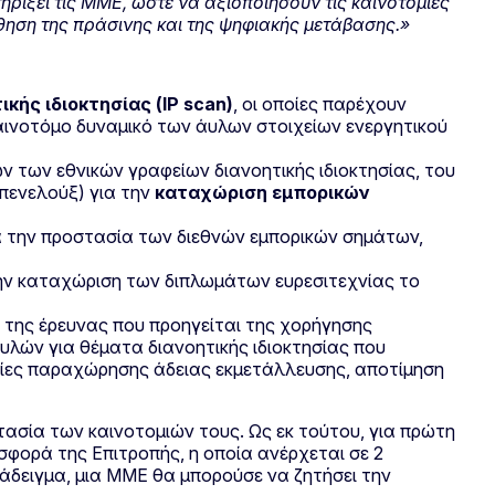
ρίξει τις ΜΜΕ, ώστε να αξιοποιήσουν τις καινοτομίες
θηση της πράσινης και της ψηφιακής μετάβασης.»
κής ιδιοκτησίας (IP scan)
, οι οποίες παρέχουν
αινοτόμο δυναμικό των άυλων στοιχείων ενεργητικού
 των εθνικών γραφείων διανοητικής ιδιοκτησίας, του
Μπενελούξ) για την
καταχώριση εμπορικών
 την προστασία των διεθνών εμπορικών σημάτων,
ην καταχώριση των διπλωμάτων ευρεσιτεχνίας το
 της έρευνας που προηγείται της χορήγησης
υλών για θέματα διανοητικής ιδιοκτησίας που
νίες παραχώρησης άδειας εκμετάλλευσης, αποτίμηση
τασία των καινοτομιών τους. Ως εκ τούτου, για πρώτη
σφορά της Επιτροπής, η οποία ανέρχεται σε 2
αράδειγμα, μια ΜΜΕ θα μπορούσε να ζητήσει την