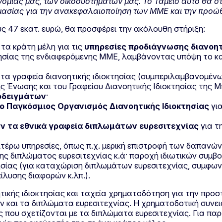
ομίας μας, των οικοσυστημάτων μας. Το Ταμείο αυτό θα στη
 σημασίας για την ανακεφαλαιοποίηση των ΜΜΕ και την προώ
ς 47 εκατ. ευρώ, θα προσφέρει την ακόλουθη στήριξη:
τα κράτη μέλη για τις
υπηρεσίες προδιάγνωσης διανοητι
κτησίας της ενδιαφερόμενης ΜΜΕ, λαμβάνοντας υπόψη το κ
τα γραφεία διανοητικής ιδιοκτησίας (συμπεριλαμβανομένων
ς Ένωσης και του Γραφείου Διανοητικής Ιδιοκτησίας της 
οδειγμάτων
·
ο Παγκόσμιος Οργανισμός Διανοητικής Ιδιοκτησίας
για
ν τα εθνικά γραφεία διπλωμάτων ευρεσιτεχνίας
για τ
έρω υπηρεσίες, όπως π.χ. μερική επιστροφή των δαπανών
ης διπλώματος ευρεσιτεχνίας κ.ά· παροχή ιδιωτικών συμβο
ησίας (για καταχώριση διπλωμάτων ευρεσιτεχνίας, συμφω
ίλυσης διαφορών κ.λπ.).
τικής ιδιοκτησίας και ταχεία χρηματοδότηση για την προσ
ν και τα διπλώματα ευρεσιτεχνίας. Η χρηματοδοτική συνει
ίες που σχετίζονται με τα διπλώματα ευρεσιτεχνίας. Για π