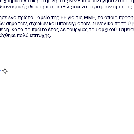
ρε χρηματοδοτική στήριξη στις ΜΜΕ που επλήγησαν από τη
ιανοητικής ιδιοκτησίας, καθώς και να στραφούν προς τις 
γησε ένα πρώτο Ταμείο της ΕΕ για τις ΜΜΕ, το οποίο προσ
ν σημάτων, σχεδίων και υποδειγμάτων. Συνολικό ποσό ύψο
μέλη. Κατά το πρώτο έτος λειτουργίας του αρχικού Ταμεί
είχθηκε πολύ επιτυχής.
ν