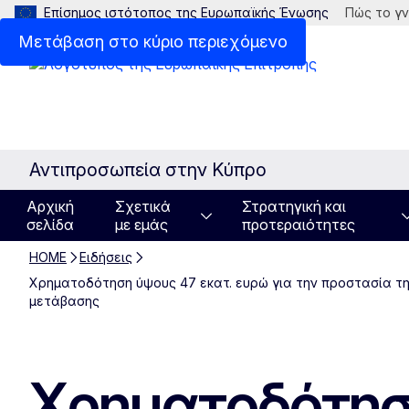
Επίσημος ιστότοπος της Ευρωπαϊκής Ένωσης
Πώς το γν
Μετάβαση στο κύριο περιεχόμενο
Αντιπροσωπεία στην Κύπρο
Αρχική
Σχετικά
Στρατηγική και
σελίδα
με εμάς
προτεραιότητες
HOME
Ειδήσεις
Χρηματοδότηση ύψους 47 εκατ. ευρώ για την προστασία της
μετάβασης
Χρηματοδότηση