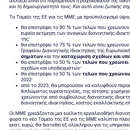
αλλάζει είναι ότι παραμένουν η ραχοκοκαλιά της οικον
και τη δημιουργικότητά τους. Και αυτό είναι ζωτικής
Το Ταμείο της ΕΕ για τις ΜΜΕ, με προϋπολογισμό ύψου
θα επιστρέψει το 90 % των τελών που χρεώνουν 
ευρεία εκτίμηση των αναγκών διανοητικής ιδιο
της·
θα επιστρέψει το 75 % των τελών που χρεώνουν 
Γραφείου Διανοητικής Ιδιοκτησίας της Ευρωπαϊκή
σημάτων
και την
καταχώριση σχεδίων και υπ
θα επιστρέψει το 50 % των
τελών που χρεώνει 
σχεδίων και υποδειγμάτων·
θα επιστρέψει το 50 % των
τελών που χρεώνου
2022·
από το 2023, θα μπορούσαν να καλυφθούν περαιτ
διπλώματος ευρεσιτεχνίας, της αίτησης χορήγησ
χρεώνονται από συμβούλους διανοητικής ιδιοκτ
διανοητικής ιδιοκτησίας, κόστος εναλλακτικής επ
Οι ΜΜΕ χρειάζονται μια ευέλικτη εργαλειοθήκη διανοη
φορά το νέο Ταμείο της ΕΕ για τις ΜΜΕ καλύπτει πλέο
εκατ. ευρώ, θα διατεθεί εξ ολοκλήρου για τις υπηρεσ