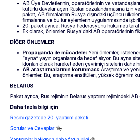
AB Üye Devletlerinin, operatörlerinin ve vatandaşla
küfürlü davalar açan Rusları cezalandırmasına izin v
paket, AB firmalarının Rusya dışındaki üçüncü ülkeler
firmalarına ve bu tür eylemlerin uygulanmasında işbirli
20. paket ayrıca, Rusya Federasyonu hükümeti tarafınd
Ek olarak, önlemler, Rusya'daki AB operatörlerinin fikri
DİĞER ÖNLEMLER
Propaganda ile mücadele:
Yeni önlemler, listelen
“ayna” yayın organlarını da hedef alıyor. Bu ayna site
klonları olarak hareket eden çevrimiçi sitelerin daha h
AB araştırmalarının korunması:
Araştırma ve yeni
önlemler. Bu, araştırma enstitüleri, yüksek öğrenim kurum
BELARUS
Paket ayrıca, Rus rejiminin Belarus yaptırım rejimindeki AB ope
Daha fazla bilgi için
Resmi gazetede 20. yaptırım paketi
Sorular ve Cevaplar
Yaptırımlar hakkında daha fazla bilgi