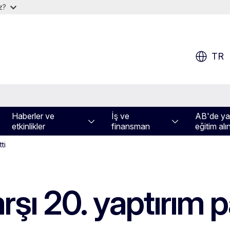
iz?
TR
Haberler ve
İş ve
AB'de yaş
etkinlikler
finansman
eğitim alı
ti
şı 20. yaptırım p