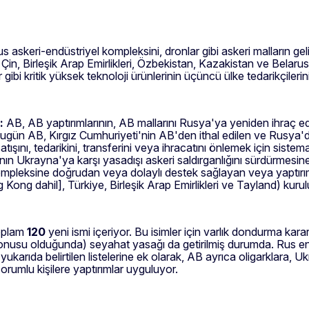
s askeri-endüstriyel kompleksini, dronlar gibi askeri malların gelişt
er, Çin, Birleşik Arap Emirlikleri, Özbekistan, Kazakistan ve Bela
 gibi kritik yüksek teknoloji ürünlerinin üçüncü ülke tedarikçilerin
r:
AB, AB yaptırımlarının, AB mallarını Rusya'ya yeniden ihraç ed
ugün AB, Kırgız Cumhuriyeti'nin AB'den ithal edilen ve Rusya'da 
ını, tedarikini, transferini veya ihracatını önlemek için sistema
a'nın Ukrayna'ya karşı yasadışı askeri saldırganlığını sürdürmes
mpleksine doğrudan veya dolaylı destek sağlayan veya yaptırı
 Kong dahil], Türkiye, Birleşik Arap Emirlikleri ve Tayland) kuru
oplam
120
yeni ismi içeriyor. Bu isimler için varlık dondurma kara
usu olduğunda) seyahat yasağı da getirilmiş durumda. Rus enerji 
n yukarıda belirtilen listelerine ek olarak, AB ayrıca oligarklara, 
rumlu kişilere yaptırımlar uyguluyor.