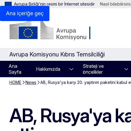
Avrupa Birliği’nin resmi bir İnternet sitesidir
Nasıl bilebilirsin
Ana içeriğe geç
Avrupa Komisyonu Kıbrıs Temsilciliği
Ana
Strateji ve
Hakkımızda
Sayfa
öncelikler
HOME
News
AB, Rusya'ya karşı 20. yaptırım paketini kabul et
AB, Rusya'ya kar