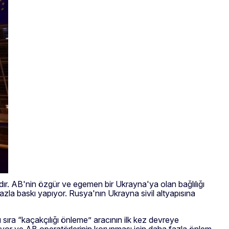
ır. AB'nin özgür ve egemen bir Ukrayna'ya olan bağlılığı
azla baskı yapıyor. Rusya'nın Ukrayna sivil altyapısına
ı sıra “kaçakçılığı önleme” aracının ilk kez devreye
liyor ve AB operatörlerinin korunması için daha fazla önlem