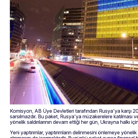
Komisyon, AB Üye Devletleri tarafından Rusya'ya karşı 20.
sarsılmazdır. Bu paket, Rusya'ya müzakerelere katılması ve 
yönelik saldırılarının devam ettiği her gün, Ukrayna halkı içi
Yeni yaptırımlar, yaptırımların delinmesini önlemeye yönelik
alınmasını da içermektedir. Bugünkü paket ayrıca finansal 