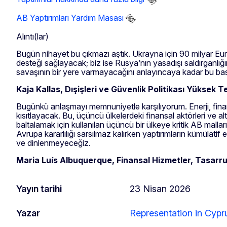
AB Yaptırımları Yardım Masası
Alıntı(lar)
Bugün nihayet bu çıkmazı aştık. Ukrayna için 90 milyar Euro’
desteği sağlayacak; biz ise Rusya’nın yasadışı saldırganlığ
savaşının bir yere varmayacağını anlayıncaya kadar bu bask
Kaja Kallas, Dışişleri ve Güvenlik Politikası Yüksek
Bugünkü anlaşmayı memnuniyetle karşılıyorum. Enerji, fina
kısıtlayacak. Bu, üçüncü ülkelerdeki finansal aktörleri ve al
baltalamak için kullanılan üçüncü bir ülkeye kritik AB malları
Avrupa kararlılığı sarsılmaz kalırken yaptırımların kümülati
ve dinlenmeyeceğiz.
Maria Luís Albuquerque, Finansal Hizmetler, Tasarru
Yayın tarihi
23 Nisan 2026
Yazar
Representation in Cypr