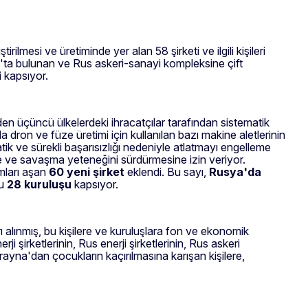
irilmesi ve üretiminde yer alan 58 şirketi ve ilgili kişileri
rus'ta bulunan ve Rus askeri-sanayi kompleksine çift
i kapsıyor.
en üçüncü ülkelerdeki ihracatçılar tarafından sistematik
dron ve füze üretimi için kullanılan bazı makine aletlerinin
tik ve sürekli başarısızlığı nedeniyle atlatmayı engelleme
ine ve savaşma yeteneğini sürdürmesine izin veriyor.
mları aşan
60 yeni şirket
eklendi. Bu sayı,
Rusya'da
lu
28 kuruluşu
kapsıyor.
rı alınmış, bu kişilere ve kuruluşlara fon ve ekonomik
şirketlerinin, Rus enerji şirketlerinin, Rus askeri
Ukrayna'dan çocukların kaçırılmasına karışan kişilere,