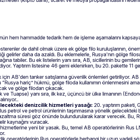
nün hem hammadde tedarik hem de işleme aşamalarını kapsayan, p
sterenler de dahil olmak üzere ek gölge filo kuruluşlarının, öneml
tiği gelirler daha da azaldı. Bu eklemelerle, Rusya'nın gölge fil
na tabiler. Bu ek listelerin yanı sıra, AB, sicillerinin bu gemile
or. Yaptırım listesine 46 gemi eklenirken, bu 20. pakette 11 ge
çin AB'den tanker satışlarına güvenlik önlemleri getiriliyor. AB 
 “Rusya hariç” hükmü, gölge filoda kullanımın önlenmesini amaçl
acak ve gölge filodan çıkacak.
 ve Tuapse) yanı sıra, ilk kez, üçüncü bir ülke limanının (Endone
alınıyor..
ecekteki denizcilik hizmetleri yasağı:
20. yaptırım paketi, 
us petrol ve petrol ürünlerinin taşınmasına yönelik gelecekteki b
azaltma süresi göz önünde bulundurularak karar verecek. Bu, R
lir kaynağını vuracak.
ım hizmetlerine yeni bir yasak. Bu, temel AB operatörlerinin Rus
or.
rlik operatörlerinin Rus operatörlerle herhangi bir uzun vadeli 