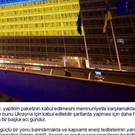
 yaptırım paketinin kabul edilmesini memnuniyetle karşılamaktad
bunu Ukrayna için kabul edilebilir şartlarda yapması için daha f
n bir başka acı gündür.
 güçlü bir yönü barındırmakta ve kapsamlı enerji tedbirlerinin yan
hizmetleri (kripto dahil), ticaret ve medya propagandasını hedef