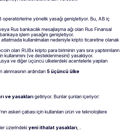
AB operatörlerine yönelik yasağı genişletiyor. Bu, AB iç
 veya Rus bankacılık mesajlaşma ağı olan Rus Finansal
ankaya işlem yasağını genişletiyor.
, atlatmada kullanılmaları nedeniyle kripto ticaretine olanak
ablecoin olan RUBx kripto para biriminin yanı sıra yaptırımların
nin kullanımını (ve desteklenmesini) yasaklıyor.
 Rusya ve diğer üçüncü ülkelerdeki acentelerle yapılan
rin alınmasının ardından
5 üçüncü ülke
arı ve yasakları
getiriyor. Bunlar şunları içeriyor:
ın askeri çabası için kullanılan ürün ve teknolojilere
ler üzerindeki
yeni ithalat yasakları
, .