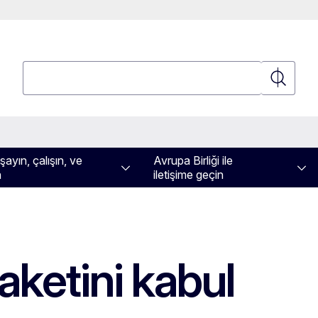
Ara
Ara
ayın, çalışın, ve
Avrupa Birliği ile
n
iletişime geçin
aketini kabul