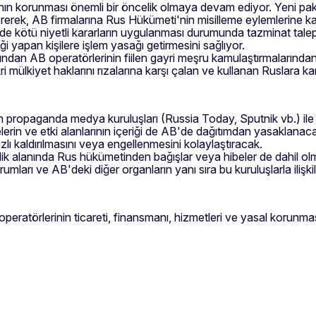
rının korunması önemli bir öncelik olmaya devam ediyor. Yeni
ererek, AB firmalarına Rus Hükümeti'nin misilleme eylemlerine ka
de kötü niyetli kararların uygulanması durumunda tazminat talep
ği yapan kişilere işlem yasağı getirmesini sağlıyor.
an AB operatörlerinin fiilen gayri meşru kamulaştırmalarından ya
 mülkiyet haklarını rızalarına karşı çalan ve kullanan Ruslara karş
en propaganda medya kuruluşları (Russia Today, Sputnik vb.) ile 
lerin ve etki alanlarının içeriği de AB'de dağıtımdan yasaklanaca
ızlı kaldırılmasını veya engellenmesini kolaylaştıracak.
lik alanında Rus hükümetinden bağışlar veya hibeler de dahil o
ları ve AB'deki diğer organların yanı sıra bu kuruluşlarla ilişkili 
ratörlerinin ticareti, finansmanı, hizmetleri ve yasal korunması il