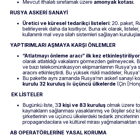
Mevcut ithalatı sınırlamak üzere
amonyak kotası
.
RUSYA ASKERİ SANAYİ
Üretici ve küresel tedarikçi listeleri
: 20. paket, Ru
belirleyerek daha da kısıtlıyor. Buna ek olarak, listel
kullanımlı mal veya silah sistemleri sağlayan kuruluşlar
YAPTIRIMLARI AŞMAYA KARŞI ÖNLEMLER
“Atlatmayı önleme aracı” ilk kez etkinleştiriliyo
olarak atlatıldığı vakalarını görmezden gelmeyecek. B
ve bazı telekomünikasyon ekipmanlarının Rusya'ya satış
aracını etkinleştirdi. Bu yüksek riskli maddeler, Rusy
Bu pakette aynı zamanda Rusya’nın askerî sanayi ko
kurulu 32 kuruluş
ile
üçüncü ülkelerde
(Çin [Hong
EK LİSTELER
Bugünkü liste, 3
3 kişi ve 83 kuruluş
olmak üzere t
kaynakların sağlanması yasaklanmış ve (kişiler söz kon
şirketlerinin ve üçüncü ülkelerdeki tedarik zincirlerini
propagandacılara ve kültürel mirası yağmalamaktan so
AB OPERATÖRLERİNE YASAL KORUMA