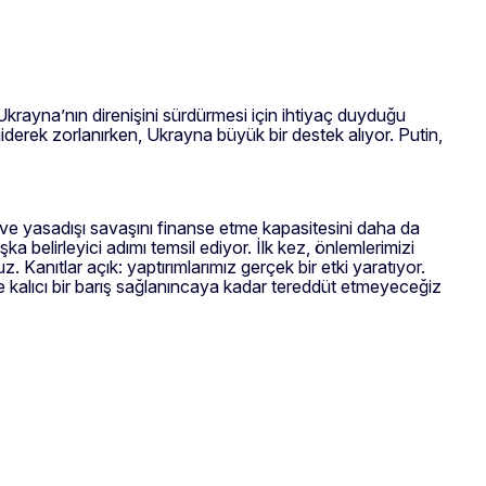
 Ukrayna’nın direnişini sürdürmesi için ihtiyaç duyduğu
iderek zorlanırken, Ukrayna büyük bir destek alıyor. Putin,
ve yasadışı savaşını finanse etme kapasitesini daha da
a belirleyici adımı temsil ediyor. İlk kez, önlemlerimizi
z. Kanıtlar açık: yaptırımlarımız gerçek bir etki yaratıyor.
 ve kalıcı bir barış sağlanıncaya kadar tereddüt etmeyeceğiz