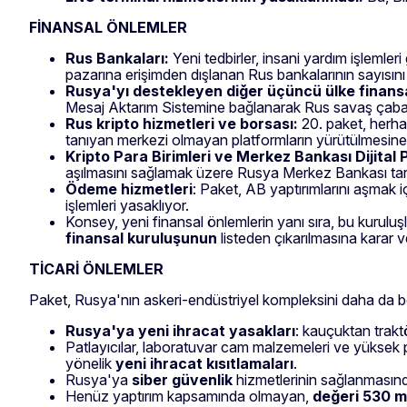
FİNANSAL ÖNLEMLER
Rus Bankaları:
Yeni tedbirler, insani yardım işlemler
pazarına erişimden dışlanan Rus bankalarının sayısını 
Rusya'yı destekleyen diğer üçüncü ülke finansa
Mesaj Aktarım Sistemine bağlanarak Rus savaş çabala
Rus kripto hizmetleri ve borsası:
20. paket, herhan
tanıyan merkezi olmayan platformların yürütülmesine y
Kripto Para Birimleri ve Merkez Bankası Dijital 
aşılmasını sağlamak üzere Rusya Merkez Bankası tarafınd
Ödeme hizmetleri
: Paket, AB yaptırımlarını aşmak i
işlemleri yasaklıyor.
Konsey, yeni finansal önlemlerin yanı sıra, bu kuruluşl
finansal kuruluşunun
listeden çıkarılmasına karar v
TİCARİ ÖNLEMLER
Paket, Rusya'nın askeri-endüstriyel kompleksini daha da 
Rusya'ya yeni ihracat yasakları
: kauçuktan trakt
Patlayıcılar, laboratuvar cam malzemeleri ve yüksek pe
yönelik
yeni ihracat kısıtlamaları
.
Rusya'ya
siber güvenlik
hizmetlerinin sağlanmasınd
Henüz yaptırım kapsamında olmayan,
değeri 530 m