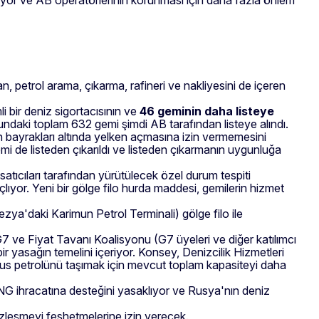
etrol arama, çıkarma, rafineri ve nakliyesini de içeren
i bir deniz sigortacısının ve
46 geminin daha listeye
osundaki toplam 632 gemi şimdi AB tarafından listeye alındı.
rin bayrakları altında yelken açmasına izin vermemesini
mi de listeden çıkarıldı ve listeden çıkarmanın uygunluğa
satıcıları tarafından yürütülecek özel durum tespiti
ıyor. Yeni bir gölge filo hurda maddesi, gemilerin hizmet
zya'daki Karimun Petrol Terminali) gölge filo ile
G7 ve Fiyat Tavanı Koalisyonu (G7 üyeleri ve diğer katılımcı
ir yasağın temelini içeriyor. Konsey, Denizcilik Hizmetleri
us petrolünü taşımak için mevcut toplam kapasiteyi daha
 LNG ihracatına desteğini yasaklıyor ve Rusya'nın deniz
sözleşmeyi feshetmelerine izin verecek.