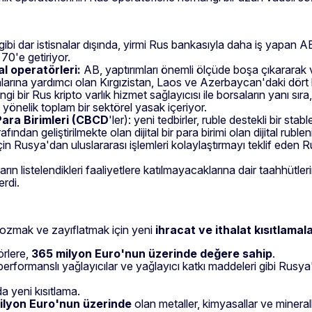
i gibi dar istisnalar dışında, yirmi Rus bankasıyla daha iş yapan 
70'e getiriyor.
l operatörleri:
AB, yaptırımları önemli ölçüde boşa çıkararak
rına yardımcı olan Kırgızistan, Laos ve Azerbaycan'daki dört b
gi bir Rus kripto varlık hizmet sağlayıcısı ile borsaların yanı sıra
önelik toplam bir sektörel yasak içeriyor.
Para Birimleri (CBCD
'ler): yeni tedbirler, ruble destekli bir st
an geliştirilmekte olan dijital bir para birimi olan dijital ruble
çin Rusya'dan uluslararası işlemleri kolaylaştırmayı teklif eden
arın listelendikleri faaliyetlere katılmayacaklarına dair taahhütle
erdi.
bozmak ve zayıflatmak için yeni
ihracat ve ithalat kısıtlamal
örlere,
365 milyon Euro'nun üzerinde değere sahip
.
rformanslı yağlayıcılar ve yağlayıcı katkı maddeleri gibi Rusya'n
a yeni kısıtlama.
ilyon Euro'nun üzerinde
olan metaller, kimyasallar ve mineral