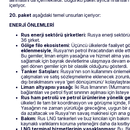
içeriyor.
20. paket
aşağıdaki temel unsurları içeriyor:
ENERJİ ÖNLEMLERİ
Rus enerji sektörü şirketleri:
Rusya enerji sektörü
36 şirket.
Gölge filo ekosistemi
: Üçüncü ülkelerde faaliyet gö
eklenmesiyle
, Rusya’nın petrol ihracatından elde et
Bu gemiler, liman erişim yasağına ve hizmet alma yasağı
sağlamak için bayrak devletlerine ulaşmaya devam ediy
geri dönen gemiler için bir olasılık olduğunu gösterdi.
Tanker Satışları:
Rusya'nın son kullanımını önlemek i
çalışmaları ve satış sözleşmelerine eklenecek zorunlu
dışı bırakılmasını veya ‘geri dönüşümünü’ kolaylaştır
Liman altyapısı yasağı:
İki Rus limanının (Murmansk
bağlantıları ve petrol fiyat sınırının aşılması için listeye 
Rus ham petrolü ve petrol ürünlerine yönelik gel
ülkeler) ile tam bir koordinasyon ve görüşme içinde, R
Yasağının ne zaman yürürlüğe gireceğine, uygun bir 
da azaltacak ve Rusya'nın savaş makinesi için ana ge
Bakım:
Rus LNG tankerleri ve buz kırıcıları için bak
kaynaklı varlıklarını koruma yeteneğini daha da kısıtlıy
LNG terminal hizmetlerinin yasaklanması:
Bu, Bi