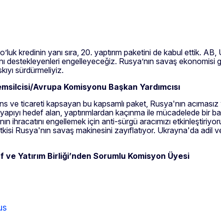
luk kredinin yanı sıra, 20. yaptırım paketini de kabul ettik. AB,
ını destekleyenleri engelleyeceğiz. Rusya’nın savaş ekonomisi g
ıyı sürdürmeliyiz.
 Temsilcisi/Avrupa Komisyonu Başkan Yardımcısı
ns ve ticareti kapsayan bu kapsamlı paket, Rusya'nın acımasız 
tyapıyı hedef alan, yaptırımlardan kaçınma ile mücadelede bir başk
nın ihracatını engellemek için anti-sürgü aracımızı etkinleştiriyoru
f etkisi Rusya'nın savaş makinesini zayıflatıyor. Ukrayna'da adil
f ve Yatırım Birliği’nden Sorumlu Komisyon Üyesi
us